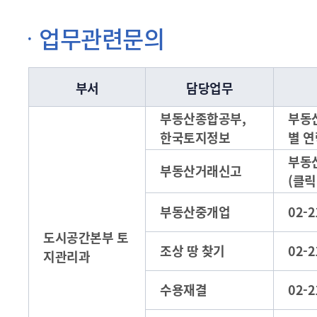
업무관련문의
부서
담당업무
부동산종합공부,
부동
한국토지정보
별 연
부동
부동산거래신고
(클릭
부동산중개업
02-2
도시공간본부 토
조상 땅 찾기
02-2
지관리과
수용재결
02-2