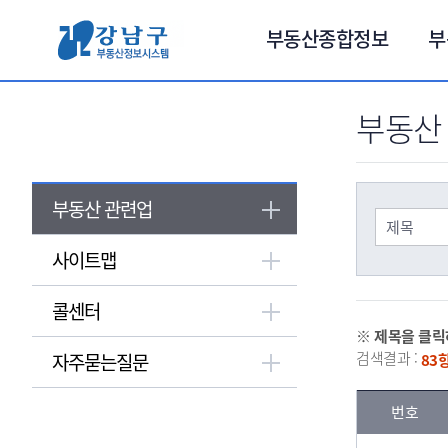
서브메뉴 바로가기
부동산종합정보
부
부동산
부동산 관련업
사이트맵
콜센터
※ 제목을 클릭
검색결과 :
자주묻는질문
83항
번호